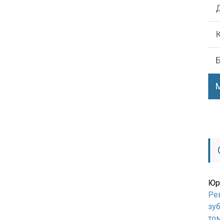
Юр
Ре
зуб
то