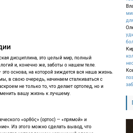
Вл
ми
дл
Ол
уд
бо
дии
Ки
ко
ская дисциплина, это целый мир, полный
не
огий и, конечно же, заботы о нашем теле.
Кс
— это основа, на которой зиждется вся наша жизнь.
по
 мы, в свою очередь, начинаем сталкиваться с
за
скроем не только то, что делает ортопед, но и
зменить вашу жизнь к лучшему.
еческого «ορθός» (ортос) — «прямой» и
ние». Из этого можно сделать вывод, что