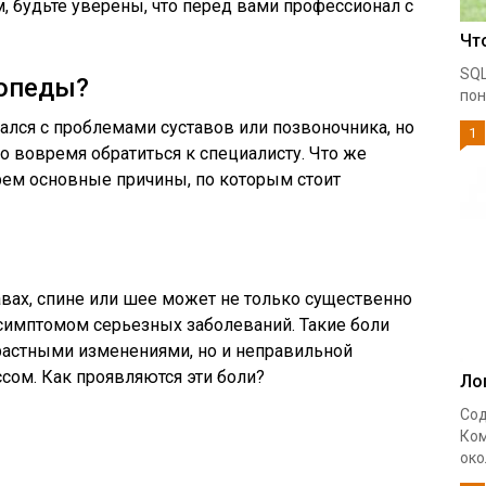
, будьте уверены, что перед вами профессионал с
Чт
SQL
опеды?
пон
вался с проблемами суставов или позвоночника, но
1
о вовремя обратиться к специалисту. Что же
рем основные причины, по которым стоит
авах, спине или шее может не только существенно
 симптомом серьезных заболеваний. Такие боли
растными изменениями, но и неправильной
ссом. Как проявляются эти боли?
Ло
Сод
Ком
око