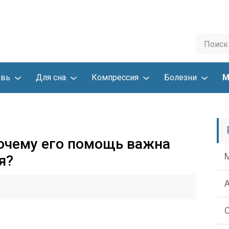
увь
Для сна
Компрессия
Болезни
М
почему его помощь важна
я?