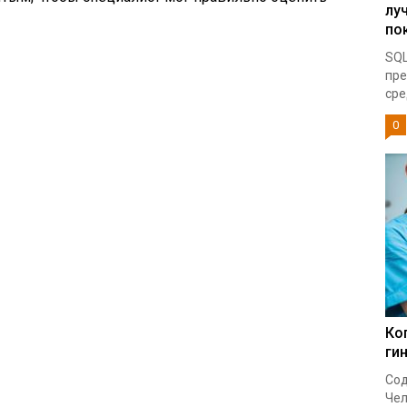
лу
по
SQL
пре
сре
0
Ко
ги
Сод
Чел