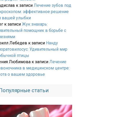
адислав
к записи
Лечение зубов под
кроскопом: эффективное решение
я вашей улыбки
ег
к записи
Жук знахарь:
ивительный помощник в борьбе с
лезнями
рилл Лебедев
к записи
Нанду
лоратовилосус: Удивительный мир
обычной птицы
ения Любимова
к записи
Лечение
звоночника в медицинском центре:
бота о вашем здоровье
Популярные статьи