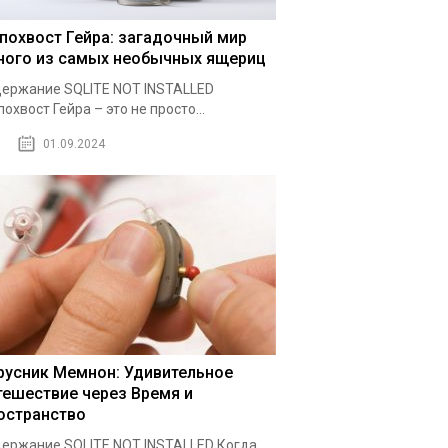
похвост Гейра: загадочный мир
ного из самых необычных ящериц
ержание SQLITE NOT INSTALLED
охвост Гейра – это не просто...
01.09.2024
русник Мемнон: Удивительное
тешествие через Время и
остранство
ержание SQLITE NOT INSTALLED Когда