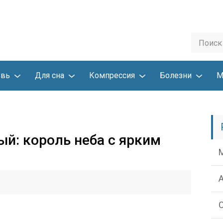
увь
Для сна
Компрессия
Болезни
М
ый: король неба с ярким