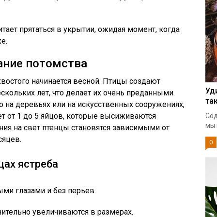
тает прятаться в укрытии, ожидая момент, когда
е.
ание потомства
востого начинается весной. Птицы создают
Уд
кольких лет, что делает их очень преданными.
та
ко на деревьях или на искусственных сооружениях,
ет от 1 до 5 яйцов, которые высиживаются
Сод
мы 
ния на свет птенцы становятся зависимыми от
сяцев.
0
цах ястреба
ми глазами и без перьев.
чительно увеличиваются в размерах.