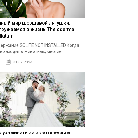
йный мир шершавой лягушки:
гружаемся в жизнь Theloderma
llatum
ержание SQLITE NOT INSTALLED Когда
ь заходит о животных, многие...
01.09.2024
к ухаживать за экзотическим