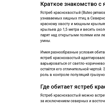
Краткое знакомство с
Ястреб краснохвостый (Buteo jamaic
узнаваемых хищных птиц в Северной
красному хвосту и мощным крыльям.
крыльев до 1,5 метра и весить около
парят над открытыми полями или ле
умны.
Имея разнообразные условия обитан
ястреб краснохвостый адаптировалс
варьироваться от светло-коричневог
остаётся его отличительной чертой. 
роль в контроле популяций грызуно
Где обитает ястреб кр
Ястреб краснохвостый можно встре
за исключением северных и восточ