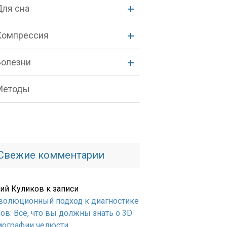
Для сна
Компрессия
Болезни
Методы
Свежие комментарии
ий Куликов
к записи
волюционный подход к диагностике
ов: Все, что вы должны знать о 3D
мографии челюсти