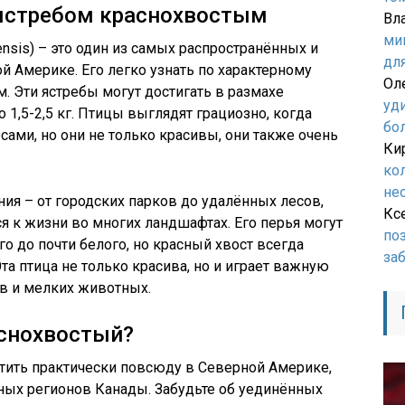
 ястребом краснохвостым
Вл
ми
ensis) – это один из самых распространённых и
дл
 Америке. Его легко узнать по характерному
Ол
 Эти ястребы могут достигать в размахе
уд
 1,5-2,5 кг. Птицы выглядят грациозно, когда
бо
сами, но они не только красивы, они также очень
Ки
ко
не
ия – от городских парков до удалённых лесов,
Кс
я к жизни во многих ландшафтах. Его перья могут
по
о до почти белого, но красный хвост всегда
за
Эта птица не только красива, но и играет важную
в и мелких животных.
аснохвостый?
тить практически повсюду в Северной Америке,
ных регионов Канады. Забудьте об уединённых