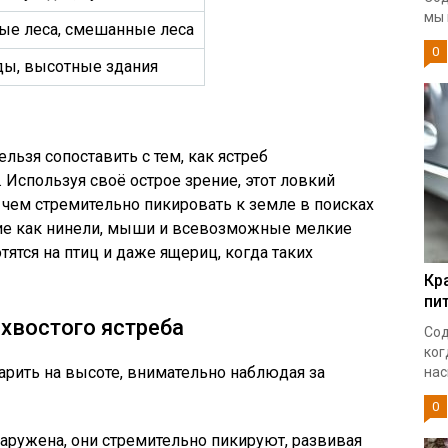
мы 
ые леса, смешанные леса
0
ды, высотные здания
ьзя сопоставить с тем, как ястреб
 Используя своё острое зрение, этот ловкий
 чем стремительно пикировать к земле в поисках
кие как нинели, мыши и всевозможные мелкие
ятся на птиц и даже ящериц, когда таких
Кр
пи
хвостого ястреба
Сод
ког
арить на высоте, внимательно наблюдая за
нас
0
аружена, они стремительно пикируют, развивая