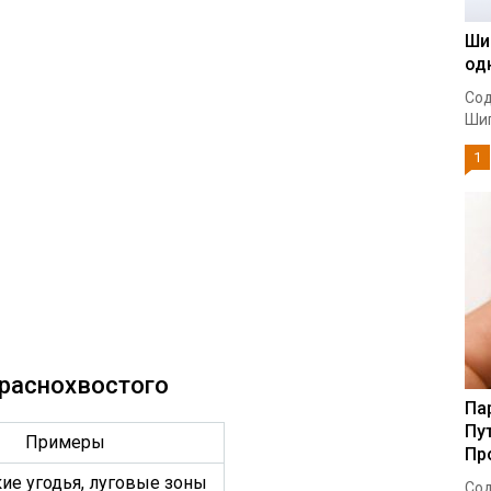
Ши
од
Сод
Шип
1
краснохвостого
Па
Пу
Примеры
Пр
ие угодья, луговые зоны
Сод