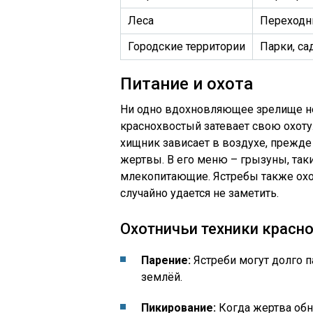
Леса
Переходн
Городские территории
Парки, са
Питание и охота
Ни одно вдохновляющее зрелище нел
краснохвостый затевает свою охоту.
хищник зависает в воздухе, прежде
жертвы. В его меню – грызуны, та
млекопитающие. Ястребы также охот
случайно удается не заметить.
Охотничьи техники красно
Парение:
Ястреби могут долго п
землёй.
Пикирование:
Когда жертва обн