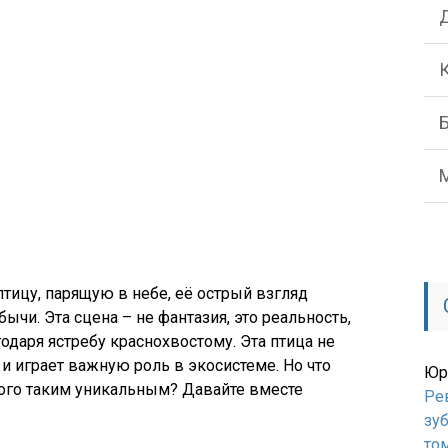
тицу, парящую в небе, её острый взгляд
ычи. Эта сцена – не фантазия, это реальность,
даря ястребу краснохвостому. Эта птица не
 и играет важную роль в экосистеме. Но что
Юр
того таким уникальным? Давайте вместе
Ре
зуб
то