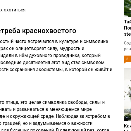
х охотиться.
Та
По
стреба краснохвостого
ste
остый часто встречается в культуре и символике
Сод
рах он олицетворяет силу, мудрость и
реч
видели в нём духовного проводника, который
3
последние десятилетия этот вид стал символом
сти сохранения экосистемы, в которой он живёт и
то птица, это целая символика свободы, силы и
живать и развиваться в меняющемся мире
оде и окружающей среде. Наблюдая за ястребом в
о грацией, но и задумываемся о важности
Ка
 для будущих поколений. В следующий раз, когда