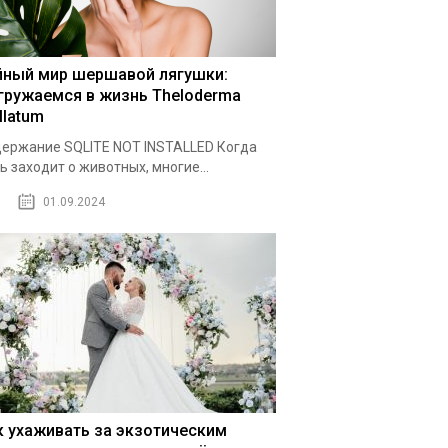
йный мир шершавой лягушки:
гружаемся в жизнь Theloderma
llatum
ержание SQLITE NOT INSTALLED Когда
ь заходит о животных, многие...
01.09.2024
к ухаживать за экзотическим