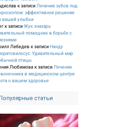
адислав
к записи
Лечение зубов под
кроскопом: эффективное решение
я вашей улыбки
ег
к записи
Жук знахарь:
ивительный помощник в борьбе с
лезнями
рилл Лебедев
к записи
Нанду
лоратовилосус: Удивительный мир
обычной птицы
ения Любимова
к записи
Лечение
звоночника в медицинском центре:
бота о вашем здоровье
Популярные статьи