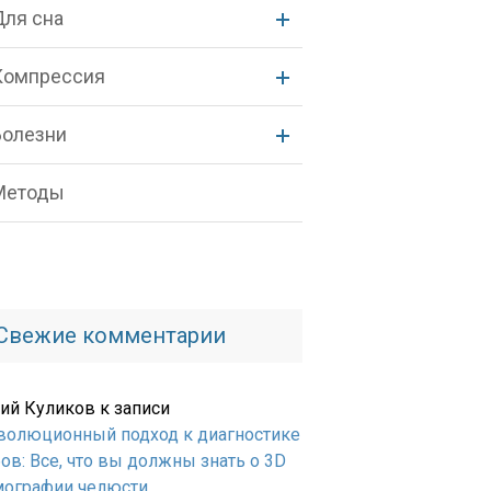
Для сна
Компрессия
Болезни
Методы
Свежие комментарии
ий Куликов
к записи
волюционный подход к диагностике
ов: Все, что вы должны знать о 3D
мографии челюсти