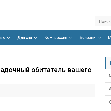
увь
Для сна
Компрессия
Болезни
М
гадочный обитатель вашего