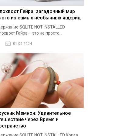
похвост Гейра: загадочный мир
ного из самых необычных ящериц
ержание SQLITE NOT INSTALLED
охвост Гейра – это не просто...
01.09.2024
русник Мемнон: Удивительное
тешествие через Время и
остранство
ержание SQLITE NOT INSTALLED Когда