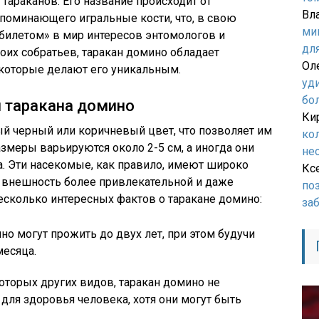
араканов. Его название происходит от
Вл
напоминающего игральные кости, что, в свою
ми
билетом» в мир интересов энтомологов и
дл
оих собратьев, таракан домино обладает
Ол
которые делают его уникальным.
уд
бо
 таракана домино
Ки
й черный или коричневый цвет, что позволяет им
ко
азмеры варьируются около 2-5 см, а иногда они
не
а. Эти насекомые, как правило, имеют широко
Кс
х внешность более привлекательной и даже
по
несколько интересных фактов о таракане домино:
за
о могут прожить до двух лет, при этом будучи
месяца.
которых других видов, таракан домино не
для здоровья человека, хотя они могут быть