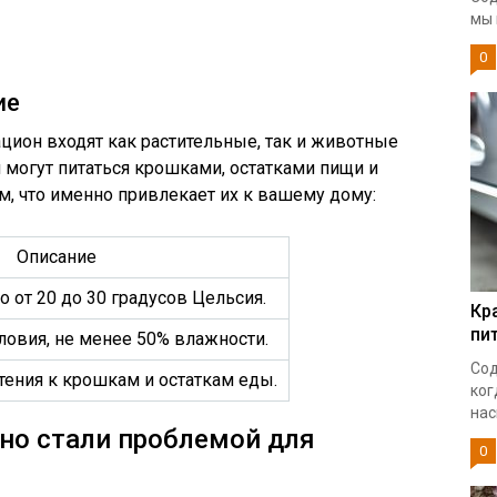
мы 
0
ие
ацион входят как растительные, так и животные
 могут питаться крошками, остатками пищи и
м, что именно привлекает их к вашему дому:
Описание
 от 20 до 30 градусов Цельсия.
Кр
пи
овия, не менее 50% влажности.
Сод
тения к крошкам и остаткам еды.
ког
нас
но стали проблемой для
0