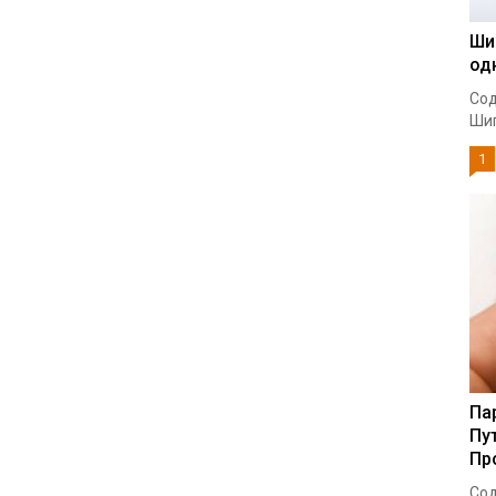
Ши
од
Сод
Шип
1
Па
Пу
Пр
Сод