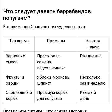
Что следует давать баррабандов
попугаям?
Вот примерный рацион этих чудесных птиц:
Тип корма
Примеры
Частота
подачи
Зерновые
Просо, овес,
Ежедневно
смеси
семена
подсолнечника
Фрукты и
Яблоки, морковь,
Несколько
овощи
шпинат
раз в неделю
Специальные
Премиум корма
Каждый
корма
для попугаев
день
Правильное питание — это основа здоровья