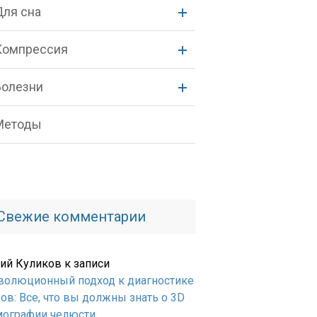
Для сна
Компрессия
Болезни
Методы
Свежие комментарии
ий Куликов
к записи
волюционный подход к диагностике
ов: Все, что вы должны знать о 3D
мографии челюсти