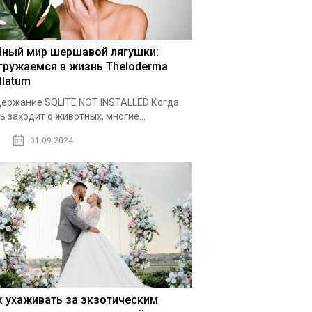
йный мир шершавой лягушки:
гружаемся в жизнь Theloderma
llatum
ержание SQLITE NOT INSTALLED Когда
ь заходит о животных, многие...
01.09.2024
к ухаживать за экзотическим