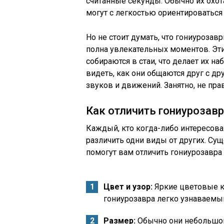
считанные секунды. Обычно их охота
могут с легкостью ориентироваться 
Но не стоит думать, что гониурозав
полна увлекательных моментов. Эт
собираются в стаи, что делает их 
видеть, как они общаются друг с д
звуков и движений. Занятно, не пра
Как отличить гониурозавр
Каждый, кто когда-либо интересовал
различить одни виды от других. Су
помогут вам отличить гониурозавра 
Цвет и узор:
Яркие цветовые к
гониурозавра легко узнаваемы
Размер:
Обычно они небольшог