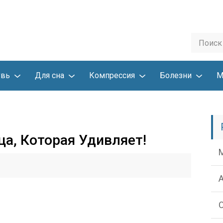
увь
Для сна
Компрессия
Болезни
М
ца, Которая Удивляет!