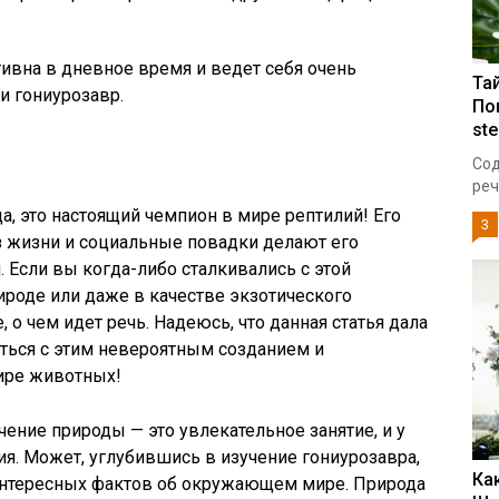
ивна в дневное время и ведет себя очень
Та
и гониурозавр.
По
ste
Сод
реч
а, это настоящий чемпион в мире рептилий! Его
3
з жизни и социальные повадки делают его
Если вы когда-либо сталкивались с этой
роде или даже в качестве экзотического
 о чем идет речь. Надеюсь, что данная статья дала
ься с этим невероятным созданием и
ире животных!
учение природы — это увлекательное занятие, и у
ия. Может, углубившись в изучение гониурозавра,
Ка
интересных фактов об окружающем мире. Природа