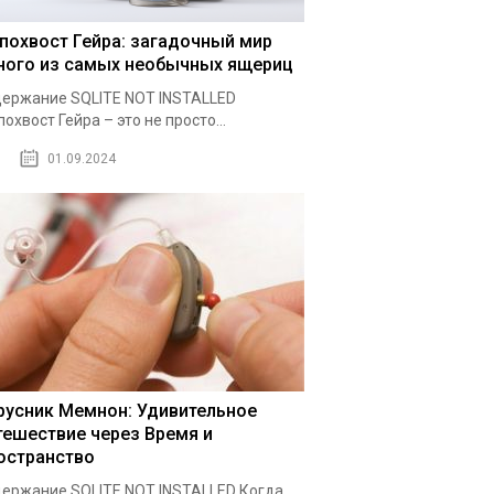
похвост Гейра: загадочный мир
ного из самых необычных ящериц
ержание SQLITE NOT INSTALLED
охвост Гейра – это не просто...
01.09.2024
русник Мемнон: Удивительное
тешествие через Время и
остранство
ержание SQLITE NOT INSTALLED Когда