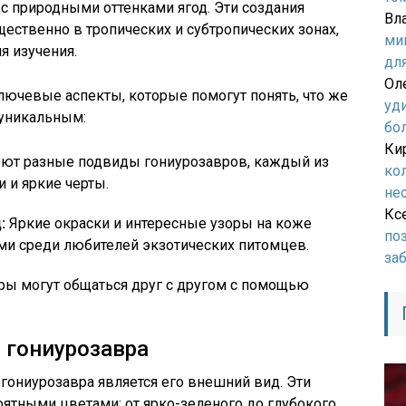
с природными оттенками ягод. Эти создания
Вл
щественно в тропических и субтропических зонах,
ми
я изучения.
дл
Ол
ючевые аспекты, которые помогут понять, что же
уд
 уникальным:
бо
Ки
ют разные подвиды гониурозавров, каждый из
ко
 и яркие черты.
не
Кс
:
Яркие окраски и интересные узоры на коже
по
ми среди любителей экзотических питомцев.
за
ы могут общаться друг с другом с помощью
 гониурозавра
гониурозавра является его внешний вид. Эти
ятными цветами: от ярко-зеленого до глубокого