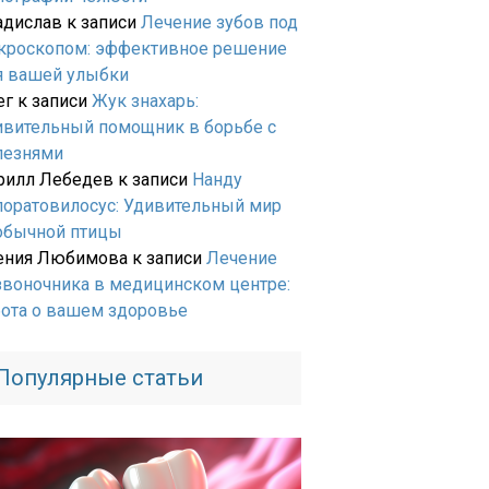
адислав
к записи
Лечение зубов под
кроскопом: эффективное решение
я вашей улыбки
ег
к записи
Жук знахарь:
ивительный помощник в борьбе с
лезнями
рилл Лебедев
к записи
Нанду
лоратовилосус: Удивительный мир
обычной птицы
ения Любимова
к записи
Лечение
звоночника в медицинском центре:
бота о вашем здоровье
Популярные статьи