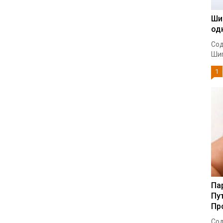
Ши
од
Сод
Шип
1
Па
Пу
Пр
Сод