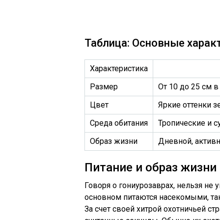
Таблица: Основные харак
Характеристика
Размер
От 10 до 25 см в
Цвет
Яркие оттенки зе
Среда обитания
Тропические и с
Образ жизни
Дневной, актив
Питание и образ жизни
Говоря о гониурозаврах, нельзя не 
основном питаются насекомыми, та
За счет своей хитрой охотничьей с