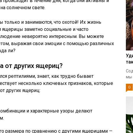
 происходит в течение дня, когда они активны и
на солнечном свете.
ры только и занимаются, что охотой! Их жизнь
и ящерицы заметно социальные и часто
наблюдение невероятно интересным. Вы можете
ругом, выражая свои эмоции с помощью различных
вда ли?
Уд
та
а от других ящериц?
Сод
ся рептилиями, знает, как трудно бывает
мы 
ществует несколько ключевых признаков, которые
0
от других ящериц:
омбинации и характерные узоры делают
м.
о размера по сравнению с другими ящерицами —