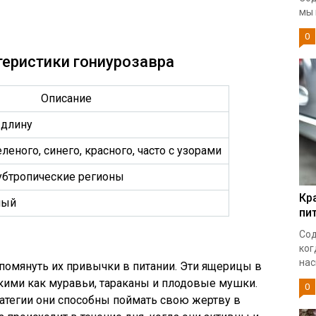
мы 
0
теристики гониурозавра
Описание
 длину
леного, синего, красного, часто с узорами
убтропические регионы
Кр
ный
пи
Сод
ког
нас
упомянуть их привычки в питании. Эти ящерицы в
кими как муравьи, тараканы и плодовые мушки.
0
тратегии они способны поймать свою жертву в